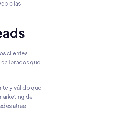
eb o las
eads
os clientes
s calibrados que
ante y válido que
 marketing de
edes atraer