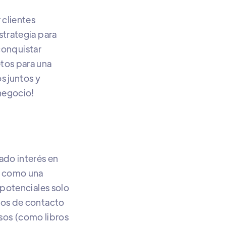
 clientes
strategia para
 conquistar
tos para una
s juntos y
negocio!
ado interés en
, como una
 potenciales solo
ios de contacto
rsos (como libros