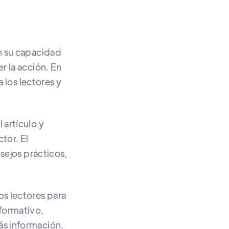
en su capacidad
r la acción. En
a los lectores y
 artículo y
tor. El
nsejos prácticos,
os lectores para
nformativo,
ás información.