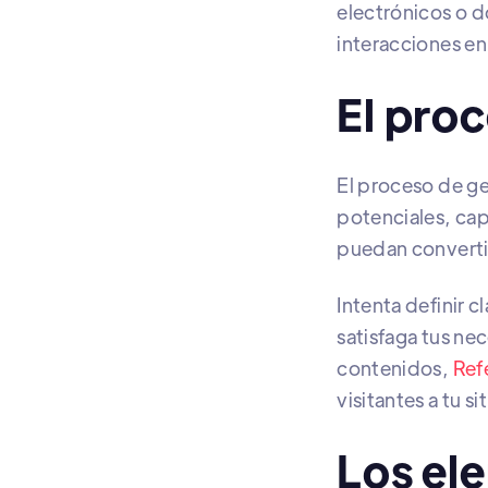
electrónicos o d
interacciones en 
El pro
El proceso de gen
potenciales, cap
puedan convertir
Intenta definir 
satisfaga tus nec
contenidos,
Ref
visitantes a tu si
Los el