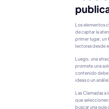
publica
Los elementos cl
de captar la ate
primer lugar, un 
lectoras desde el
Luego, una atrac
promete una soluc
contenido debe s
ideas o un análi
Las Clamadas a l
que seleccionen 
buscar una guía