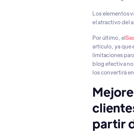
Los elementos v
el atractivo del 
Por último, el
Sea
artículo, ya que 
limitaciones par
blog efectiva no 
los convertirá en
Mejore
cliente
partir 