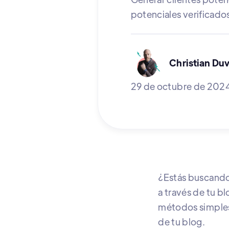
potenciales verificado
Christian Duv
29 de octubre de 202
¿Estás buscand
a través de tu bl
métodos simples 
de tu blog.