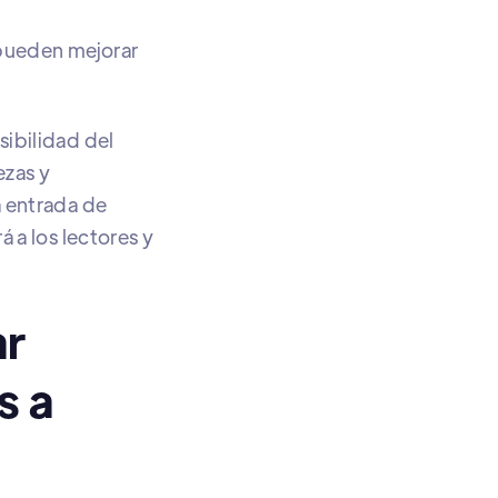
 pueden mejorar
sibilidad del
ezas y
a entrada de
 a los lectores y
ar
s a