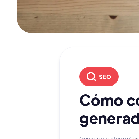
SEO
Cómo co
generad
Generar clientes potenc