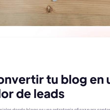
nvertir tu blog en 
or de leads
iales desde blogs es una estrategia eficaz para captar